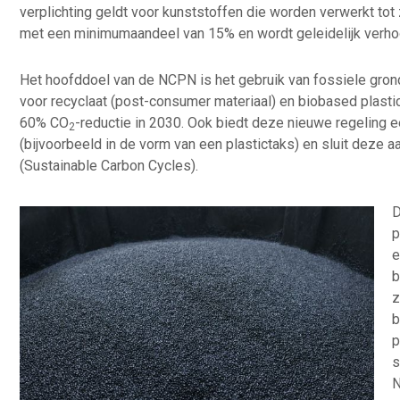
verplichting geldt voor kunststoffen die worden verwerkt to
met een minimumaandeel van 15% en wordt geleidelijk verho
Het hoofddoel van de NCPN is het gebruik van fossiele grond
voor recyclaat (post-consumer materiaal) en biobased plasti
60% CO
-reductie in 2030. Ook biedt deze nieuwe regeling ee
2
(bijvoorbeeld in de vorm van een plastictaks) en sluit deze 
(Sustainable Carbon Cycles).
D
p
e
b
z
b
p
s
N