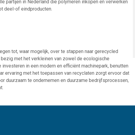
lle partijen in Nederland die polymeren inkopen en verwerken
ot deel-of eindproducten.
ewegen tot, waar mogelijk, over te stappen naar gerecycled
ef bezig met het verkleinen van zowel de ecologische
e investeren in een modern en efficiënt machinepark, benutten
aar ervaring met het toepassen van recyclaten zorgt ervoor dat
 Door duurzaam te ondernemen en duurzame bedrijfsprocessen,
t.